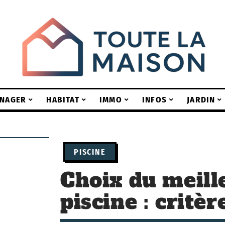
NAGER
HABITAT
IMMO
INFOS
JARDIN
PISCINE
Choix du meill
piscine : critèr