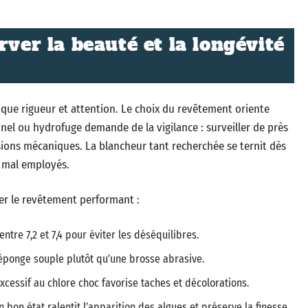
rver la beauté et la longévité
que rigueur et attention. Le choix du revêtement oriente
nnel ou hydrofuge demande de la vigilance : surveiller de près
essions mécaniques. La blancheur tant recherchée se ternit dès
t mal employés.
der le revêtement performant :
tre 7,2 et 7,4 pour éviter les déséquilibres.
 éponge souple plutôt qu’une brosse abrasive.
cessif au chlore choc favorise taches et décolorations.
 en bon état ralentit l’apparition des algues et préserve la finesse