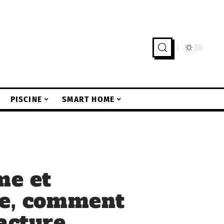
PISCINE
SMART HOME
me et
ce, comment
facture