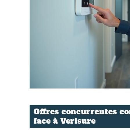
Offres concurrentes co
face à Verisure