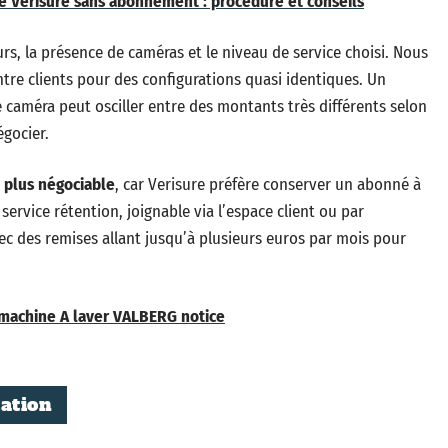
me Verisure sans abonnement : procédure et conseils
rs, la présence de caméras et le niveau de service choisi. Nous
ntre clients pour des configurations quasi identiques. Un
caméra peut osciller entre des montants très différents selon
égocier.
e plus négociable
, car Verisure préfère conserver un abonné à
 service rétention, joignable via l’espace client ou par
vec des remises allant jusqu’à plusieurs euros par mois pour
machine A laver VALBERG notice
lation