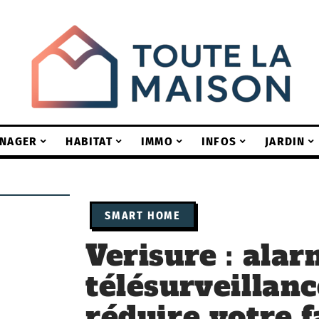
NAGER
HABITAT
IMMO
INFOS
JARDIN
SMART HOME
Verisure : alar
télésurveillan
réduire votre 