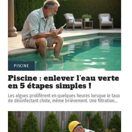
PISCINE
Piscine : enlever l’eau verte
en 5 étapes simples !
Les algues prolifèrent en quelques heures lorsque le taux
de désinfectant chute, même brièvement. Une filtration
…